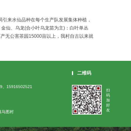
业局引来水仙品种在每个生产队发展集体种植，
、金仙、乌龙(合小叶乌龙苗为主)：白叶单丛
高产无公害茶园15000亩以上，我村自古以来就
二维码
9、15916502521
扫
码
加
好
友
镇马图村