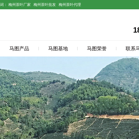
键词：
梅州茶叶厂家
梅州茶叶批发
梅州茶叶代理
1
马图产品
马图基地
马图荣誉
联系