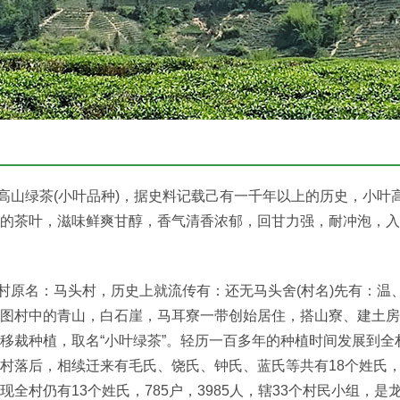
绿茶(小叶品种)，据史料记载己有一千年以上的历史，小叶高
的茶叶，滋味鲜爽甘醇，香气清香浓郁，回甘力强，耐冲泡，入
名：马头村，历史上就流传有：还无马头舍(村名)先有：温、
图村中的青山，白石崖，马耳寮一带创始居住，搭山寮、建土房
移裁种植，取名“小叶绿茶”。轻历一百多年的种植时间发展到
村落后，相续迁来有毛氏、饶氏、钟氏、蓝氏等共有18个姓氏，
现全村仍有13个姓氏，785户，3985人，辖33个村民小组