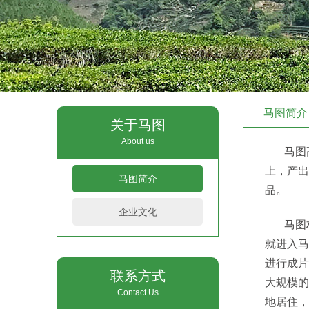
马图简介
关于马图
About us
马图高山
上，产出
马图简介
品。
企业文化
马图村原
就进入马
进行成片
联系方式
大规模的
Contact Us
地居住，