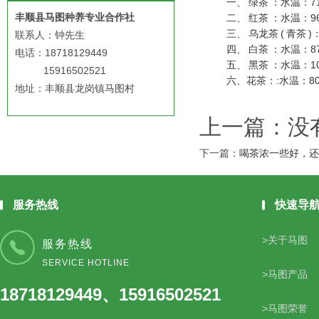
一、
绿茶
：水温：7
丰顺县马图种养专业合作社
二、
红茶
：水温：9
三、
乌龙茶
(
青茶
)
联系人：钟先生
四、
白茶
：水温：8
电话：18718129449
五、
黑茶
：水温：1
15916502521
六、花茶：:水温：8
地址：丰顺县龙岗镇马图村
上一篇：没
下一篇：
喝茶浓一些好，
服务热线
快速导
>关于马图
服务热线
SERVICE HOTLINE
>马图产品
18718129449、15916502521
>马图荣誉